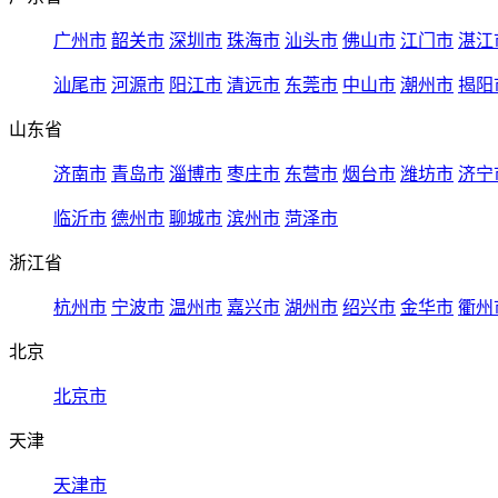
广州市
韶关市
深圳市
珠海市
汕头市
佛山市
江门市
湛江
汕尾市
河源市
阳江市
清远市
东莞市
中山市
潮州市
揭阳
山东省
济南市
青岛市
淄博市
枣庄市
东营市
烟台市
潍坊市
济宁
临沂市
德州市
聊城市
滨州市
菏泽市
浙江省
杭州市
宁波市
温州市
嘉兴市
湖州市
绍兴市
金华市
衢州
北京
北京市
天津
天津市