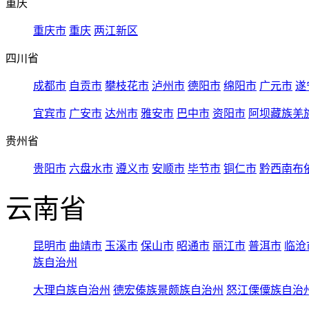
重庆
重庆市
重庆
两江新区
四川省
成都市
自贡市
攀枝花市
泸州市
德阳市
绵阳市
广元市
遂
宜宾市
广安市
达州市
雅安市
巴中市
资阳市
阿坝藏族羌
贵州省
贵阳市
六盘水市
遵义市
安顺市
毕节市
铜仁市
黔西南布
云南省
昆明市
曲靖市
玉溪市
保山市
昭通市
丽江市
普洱市
临沧
族自治州
大理白族自治州
德宏傣族景颇族自治州
怒江傈僳族自治