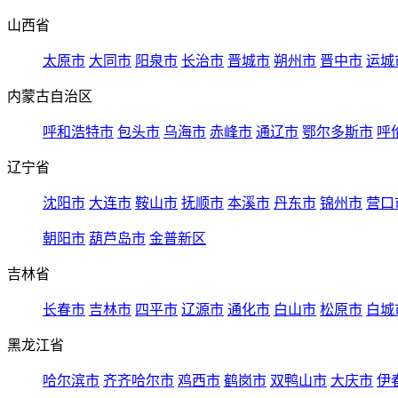
山西省
太原市
大同市
阳泉市
长治市
晋城市
朔州市
晋中市
运城
内蒙古自治区
呼和浩特市
包头市
乌海市
赤峰市
通辽市
鄂尔多斯市
呼
辽宁省
沈阳市
大连市
鞍山市
抚顺市
本溪市
丹东市
锦州市
营口
朝阳市
葫芦岛市
金普新区
吉林省
长春市
吉林市
四平市
辽源市
通化市
白山市
松原市
白城
黑龙江省
哈尔滨市
齐齐哈尔市
鸡西市
鹤岗市
双鸭山市
大庆市
伊