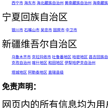
西宁市
海东市
海北藏族自治州
黄南藏族自治州
海南藏族
宁夏回族自治区
银川市
石嘴山市
吴忠市
固原市
中卫市
新疆维吾尔自治区
乌鲁木齐市
克拉玛依市
吐鲁番地区
哈密地区
昌吉回族自
克孜自治州
喀什地区
和田地区
伊犁哈萨克自治州
塔城地区
阿勒泰地区
直辖县级
免责声明：
网页内的所有信息均为用