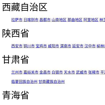
西藏自治区
拉萨市
日喀则市
昌都市
山南地区
那曲地区
阿里地区
林
陕西省
西安市
铜川市
宝鸡市
咸阳市
渭南市
延安市
汉中市
榆林
甘肃省
兰州市
嘉峪关市
金昌市
白银市
天水市
武威市
张掖市
平
临夏回族自治州
甘南藏族自治州
青海省