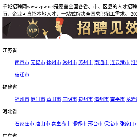
千城招聘网www.zpw.net是覆盖全国各省、市、区县的人
历，企业可直招本地人才，一站式解决全国求职招工需求。 2026
江苏省
南京市
无锡市
徐州市
常州市
苏州市
南通市
连云港市
淮
宿迁市
福建省
福州市
厦门市
莆田市
三明市
泉州市
漳州市
南平市
龙岩
河北省
石家庄市
唐山市
秦皇岛市
邯郸市
邢台市
保定市
张家口
广东省