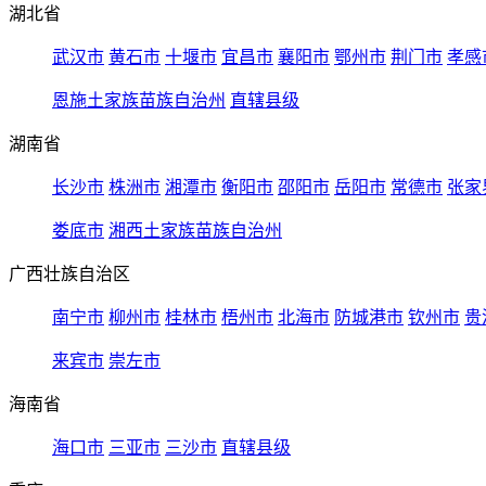
湖北省
武汉市
黄石市
十堰市
宜昌市
襄阳市
鄂州市
荆门市
孝感
恩施土家族苗族自治州
直辖县级
湖南省
长沙市
株洲市
湘潭市
衡阳市
邵阳市
岳阳市
常德市
张家
娄底市
湘西土家族苗族自治州
广西壮族自治区
南宁市
柳州市
桂林市
梧州市
北海市
防城港市
钦州市
贵
来宾市
崇左市
海南省
海口市
三亚市
三沙市
直辖县级