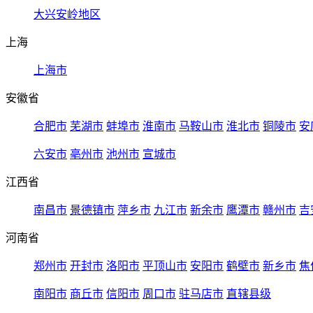
大兴安岭地区
上海
上海市
安徽省
合肥市
芜湖市
蚌埠市
淮南市
马鞍山市
淮北市
铜陵市
安
六安市
亳州市
池州市
宣城市
江西省
南昌市
景德镇市
萍乡市
九江市
新余市
鹰潭市
赣州市
吉
河南省
郑州市
开封市
洛阳市
平顶山市
安阳市
鹤壁市
新乡市
焦
南阳市
商丘市
信阳市
周口市
驻马店市
直辖县级