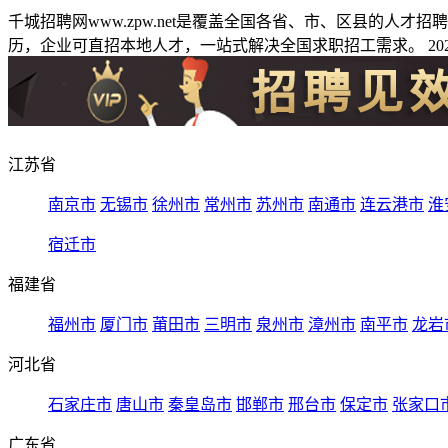
千城招聘网www.zpw.net是覆盖全国各省、市、区县的人
历，企业可直招本地人才，一站式解决全国求职招工需求。 2026
江苏省
南京市
无锡市
徐州市
常州市
苏州市
南通市
连云港市
淮
宿迁市
福建省
福州市
厦门市
莆田市
三明市
泉州市
漳州市
南平市
龙岩
河北省
石家庄市
唐山市
秦皇岛市
邯郸市
邢台市
保定市
张家口
广东省