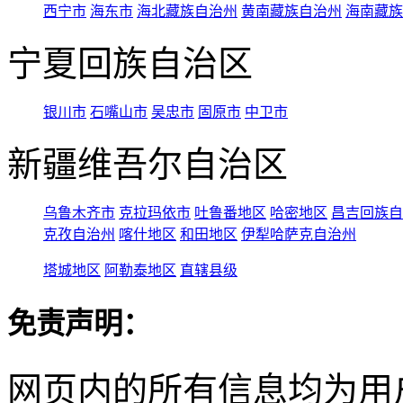
西宁市
海东市
海北藏族自治州
黄南藏族自治州
海南藏族
宁夏回族自治区
银川市
石嘴山市
吴忠市
固原市
中卫市
新疆维吾尔自治区
乌鲁木齐市
克拉玛依市
吐鲁番地区
哈密地区
昌吉回族自
克孜自治州
喀什地区
和田地区
伊犁哈萨克自治州
塔城地区
阿勒泰地区
直辖县级
免责声明：
网页内的所有信息均为用