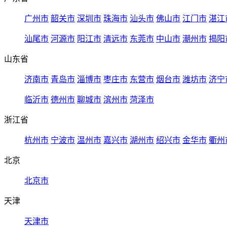
广州市
韶关市
深圳市
珠海市
汕头市
佛山市
江门市
湛江
汕尾市
河源市
阳江市
清远市
东莞市
中山市
潮州市
揭阳
山东省
济南市
青岛市
淄博市
枣庄市
东营市
烟台市
潍坊市
济宁
临沂市
德州市
聊城市
滨州市
菏泽市
浙江省
杭州市
宁波市
温州市
嘉兴市
湖州市
绍兴市
金华市
衢州
北京
北京市
天津
天津市