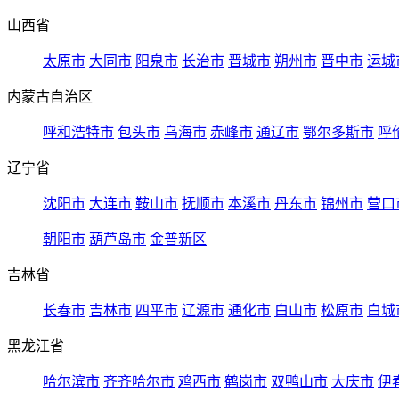
山西省
太原市
大同市
阳泉市
长治市
晋城市
朔州市
晋中市
运城
内蒙古自治区
呼和浩特市
包头市
乌海市
赤峰市
通辽市
鄂尔多斯市
呼
辽宁省
沈阳市
大连市
鞍山市
抚顺市
本溪市
丹东市
锦州市
营口
朝阳市
葫芦岛市
金普新区
吉林省
长春市
吉林市
四平市
辽源市
通化市
白山市
松原市
白城
黑龙江省
哈尔滨市
齐齐哈尔市
鸡西市
鹤岗市
双鸭山市
大庆市
伊