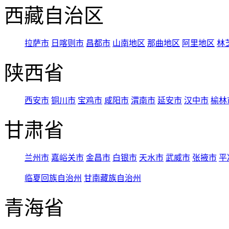
西藏自治区
拉萨市
日喀则市
昌都市
山南地区
那曲地区
阿里地区
林
陕西省
西安市
铜川市
宝鸡市
咸阳市
渭南市
延安市
汉中市
榆林
甘肃省
兰州市
嘉峪关市
金昌市
白银市
天水市
武威市
张掖市
平
临夏回族自治州
甘南藏族自治州
青海省