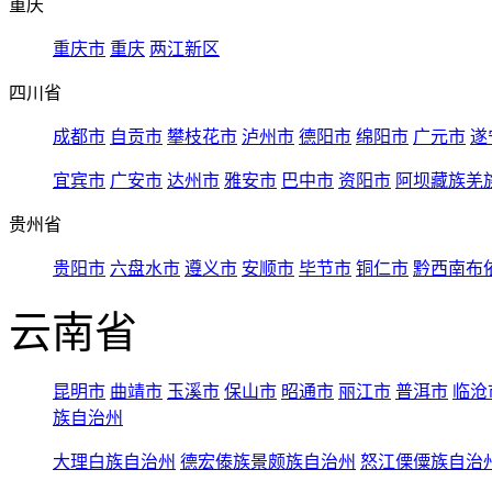
重庆
重庆市
重庆
两江新区
四川省
成都市
自贡市
攀枝花市
泸州市
德阳市
绵阳市
广元市
遂
宜宾市
广安市
达州市
雅安市
巴中市
资阳市
阿坝藏族羌
贵州省
贵阳市
六盘水市
遵义市
安顺市
毕节市
铜仁市
黔西南布
云南省
昆明市
曲靖市
玉溪市
保山市
昭通市
丽江市
普洱市
临沧
族自治州
大理白族自治州
德宏傣族景颇族自治州
怒江傈僳族自治