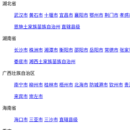
湖北省
武汉市
黄石市
十堰市
宜昌市
襄阳市
鄂州市
荆门市
孝感
恩施土家族苗族自治州
直辖县级
湖南省
长沙市
株洲市
湘潭市
衡阳市
邵阳市
岳阳市
常德市
张家
娄底市
湘西土家族苗族自治州
广西壮族自治区
南宁市
柳州市
桂林市
梧州市
北海市
防城港市
钦州市
贵
来宾市
崇左市
海南省
海口市
三亚市
三沙市
直辖县级