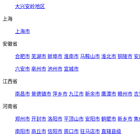
大兴安岭地区
上海
上海市
安徽省
合肥市
芜湖市
蚌埠市
淮南市
马鞍山市
淮北市
铜陵市
安
六安市
亳州市
池州市
宣城市
江西省
南昌市
景德镇市
萍乡市
九江市
新余市
鹰潭市
赣州市
吉
河南省
郑州市
开封市
洛阳市
平顶山市
安阳市
鹤壁市
新乡市
焦
南阳市
商丘市
信阳市
周口市
驻马店市
直辖县级