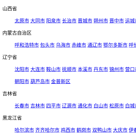
山西省
太原市
大同市
阳泉市
长治市
晋城市
朔州市
晋中市
运城
内蒙古自治区
呼和浩特市
包头市
乌海市
赤峰市
通辽市
鄂尔多斯市
呼
辽宁省
沈阳市
大连市
鞍山市
抚顺市
本溪市
丹东市
锦州市
营口
朝阳市
葫芦岛市
金普新区
吉林省
长春市
吉林市
四平市
辽源市
通化市
白山市
松原市
白城
黑龙江省
哈尔滨市
齐齐哈尔市
鸡西市
鹤岗市
双鸭山市
大庆市
伊