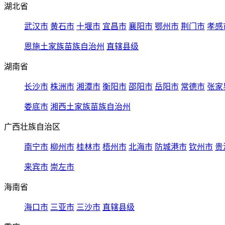
湖北省
武汉市
黄石市
十堰市
宜昌市
襄阳市
鄂州市
荆门市
孝感
恩施土家族苗族自治州
直辖县级
湖南省
长沙市
株洲市
湘潭市
衡阳市
邵阳市
岳阳市
常德市
张家
娄底市
湘西土家族苗族自治州
广西壮族自治区
南宁市
柳州市
桂林市
梧州市
北海市
防城港市
钦州市
贵
来宾市
崇左市
海南省
海口市
三亚市
三沙市
直辖县级