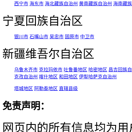
西宁市
海东市
海北藏族自治州
黄南藏族自治州
海南藏族
宁夏回族自治区
银川市
石嘴山市
吴忠市
固原市
中卫市
新疆维吾尔自治区
乌鲁木齐市
克拉玛依市
吐鲁番地区
哈密地区
昌吉回族自
克孜自治州
喀什地区
和田地区
伊犁哈萨克自治州
塔城地区
阿勒泰地区
直辖县级
免责声明：
网页内的所有信息均为用