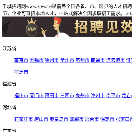
千城招聘网www.zpw.net是覆盖全国各省、市、区县的人
历，企业可直招本地人才，一站式解决全国求职招工需求。 2026
江苏省
南京市
无锡市
徐州市
常州市
苏州市
南通市
连云港市
淮
宿迁市
福建省
福州市
厦门市
莆田市
三明市
泉州市
漳州市
南平市
龙岩
河北省
石家庄市
唐山市
秦皇岛市
邯郸市
邢台市
保定市
张家口
广东省