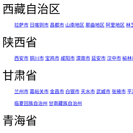
西藏自治区
拉萨市
日喀则市
昌都市
山南地区
那曲地区
阿里地区
林
陕西省
西安市
铜川市
宝鸡市
咸阳市
渭南市
延安市
汉中市
榆林
甘肃省
兰州市
嘉峪关市
金昌市
白银市
天水市
武威市
张掖市
平
临夏回族自治州
甘南藏族自治州
青海省