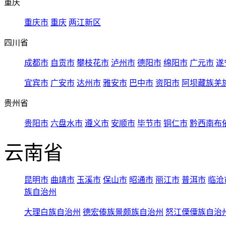
重庆
重庆市
重庆
两江新区
四川省
成都市
自贡市
攀枝花市
泸州市
德阳市
绵阳市
广元市
遂
宜宾市
广安市
达州市
雅安市
巴中市
资阳市
阿坝藏族羌
贵州省
贵阳市
六盘水市
遵义市
安顺市
毕节市
铜仁市
黔西南布
云南省
昆明市
曲靖市
玉溪市
保山市
昭通市
丽江市
普洱市
临沧
族自治州
大理白族自治州
德宏傣族景颇族自治州
怒江傈僳族自治