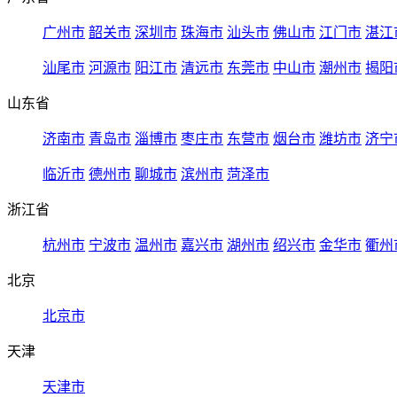
广州市
韶关市
深圳市
珠海市
汕头市
佛山市
江门市
湛江
汕尾市
河源市
阳江市
清远市
东莞市
中山市
潮州市
揭阳
山东省
济南市
青岛市
淄博市
枣庄市
东营市
烟台市
潍坊市
济宁
临沂市
德州市
聊城市
滨州市
菏泽市
浙江省
杭州市
宁波市
温州市
嘉兴市
湖州市
绍兴市
金华市
衢州
北京
北京市
天津
天津市