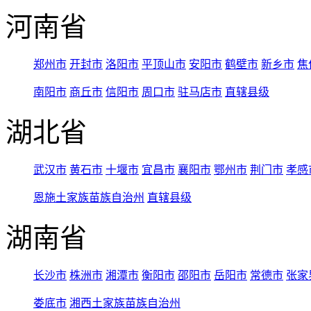
河南省
郑州市
开封市
洛阳市
平顶山市
安阳市
鹤壁市
新乡市
焦
南阳市
商丘市
信阳市
周口市
驻马店市
直辖县级
湖北省
武汉市
黄石市
十堰市
宜昌市
襄阳市
鄂州市
荆门市
孝感
恩施土家族苗族自治州
直辖县级
湖南省
长沙市
株洲市
湘潭市
衡阳市
邵阳市
岳阳市
常德市
张家
娄底市
湘西土家族苗族自治州