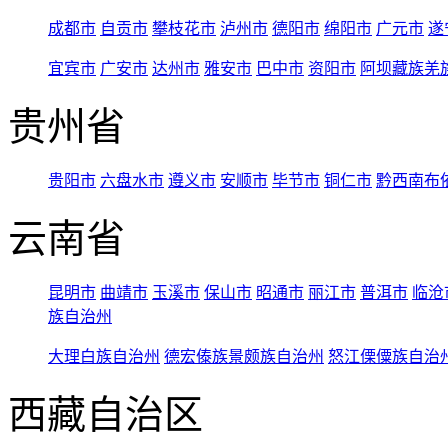
成都市
自贡市
攀枝花市
泸州市
德阳市
绵阳市
广元市
遂
宜宾市
广安市
达州市
雅安市
巴中市
资阳市
阿坝藏族羌
贵州省
贵阳市
六盘水市
遵义市
安顺市
毕节市
铜仁市
黔西南布
云南省
昆明市
曲靖市
玉溪市
保山市
昭通市
丽江市
普洱市
临沧
族自治州
大理白族自治州
德宏傣族景颇族自治州
怒江傈僳族自治
西藏自治区