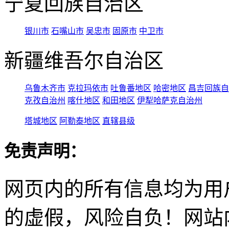
宁夏回族自治区
银川市
石嘴山市
吴忠市
固原市
中卫市
新疆维吾尔自治区
乌鲁木齐市
克拉玛依市
吐鲁番地区
哈密地区
昌吉回族自
克孜自治州
喀什地区
和田地区
伊犁哈萨克自治州
塔城地区
阿勒泰地区
直辖县级
免责声明：
网页内的所有信息均为用
的虚假，风险自负！网站