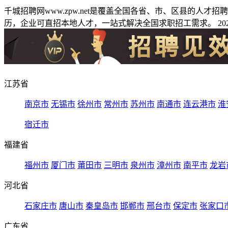
千城招聘网www.zpw.net是覆盖全国各省、市、区县的人
历，企业可直招本地人才，一站式解决全国求职招工需求。 2026
江苏省
南京市
无锡市
徐州市
常州市
苏州市
南通市
连云港市
淮
宿迁市
福建省
福州市
厦门市
莆田市
三明市
泉州市
漳州市
南平市
龙岩
河北省
石家庄市
唐山市
秦皇岛市
邯郸市
邢台市
保定市
张家口
广东省