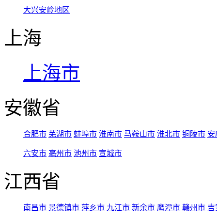
大兴安岭地区
上海
上海市
安徽省
合肥市
芜湖市
蚌埠市
淮南市
马鞍山市
淮北市
铜陵市
安
六安市
亳州市
池州市
宣城市
江西省
南昌市
景德镇市
萍乡市
九江市
新余市
鹰潭市
赣州市
吉