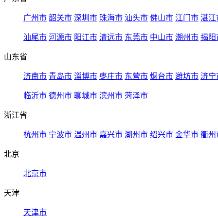
广州市
韶关市
深圳市
珠海市
汕头市
佛山市
江门市
湛江
汕尾市
河源市
阳江市
清远市
东莞市
中山市
潮州市
揭阳
山东省
济南市
青岛市
淄博市
枣庄市
东营市
烟台市
潍坊市
济宁
临沂市
德州市
聊城市
滨州市
菏泽市
浙江省
杭州市
宁波市
温州市
嘉兴市
湖州市
绍兴市
金华市
衢州
北京
北京市
天津
天津市