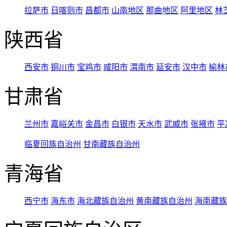
拉萨市
日喀则市
昌都市
山南地区
那曲地区
阿里地区
林
陕西省
西安市
铜川市
宝鸡市
咸阳市
渭南市
延安市
汉中市
榆林
甘肃省
兰州市
嘉峪关市
金昌市
白银市
天水市
武威市
张掖市
平
临夏回族自治州
甘南藏族自治州
青海省
西宁市
海东市
海北藏族自治州
黄南藏族自治州
海南藏族