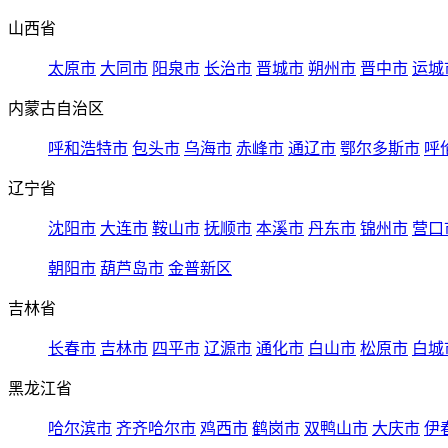
山西省
太原市
大同市
阳泉市
长治市
晋城市
朔州市
晋中市
运城
内蒙古自治区
呼和浩特市
包头市
乌海市
赤峰市
通辽市
鄂尔多斯市
呼
辽宁省
沈阳市
大连市
鞍山市
抚顺市
本溪市
丹东市
锦州市
营口
朝阳市
葫芦岛市
金普新区
吉林省
长春市
吉林市
四平市
辽源市
通化市
白山市
松原市
白城
黑龙江省
哈尔滨市
齐齐哈尔市
鸡西市
鹤岗市
双鸭山市
大庆市
伊