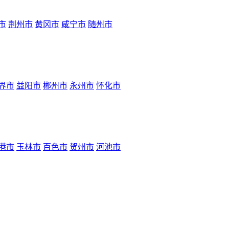
市
荆州市
黄冈市
咸宁市
随州市
界市
益阳市
郴州市
永州市
怀化市
港市
玉林市
百色市
贺州市
河池市