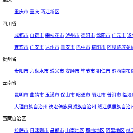
重庆市
重庆
两江新区
四川省
成都市
自贡市
攀枝花市
泸州市
德阳市
绵阳市
广元市
遂
宜宾市
广安市
达州市
雅安市
巴中市
资阳市
阿坝藏族羌
贵州省
贵阳市
六盘水市
遵义市
安顺市
毕节市
铜仁市
黔西南布
云南省
昆明市
曲靖市
玉溪市
保山市
昭通市
丽江市
普洱市
临沧
大理白族自治州
德宏傣族景颇族自治州
怒江傈僳族自治
西藏自治区
拉萨市
日喀则市
昌都市
山南地区
那曲地区
阿里地区
林