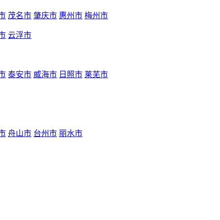
市
茂名市
肇庆市
惠州市
梅州市
市
云浮市
市
泰安市
威海市
日照市
莱芜市
市
舟山市
台州市
丽水市