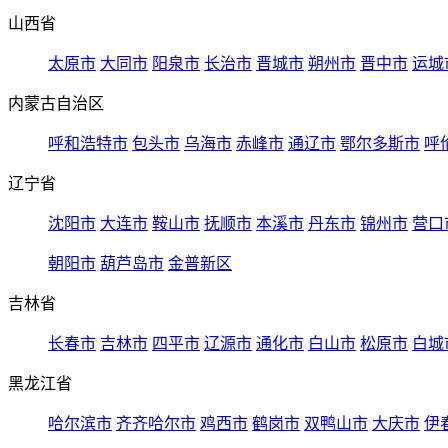
山西省
太原市
大同市
阳泉市
长治市
晋城市
朔州市
晋中市
运城
内蒙古自治区
呼和浩特市
包头市
乌海市
赤峰市
通辽市
鄂尔多斯市
呼
辽宁省
沈阳市
大连市
鞍山市
抚顺市
本溪市
丹东市
锦州市
营口
朝阳市
葫芦岛市
金普新区
吉林省
长春市
吉林市
四平市
辽源市
通化市
白山市
松原市
白城
黑龙江省
哈尔滨市
齐齐哈尔市
鸡西市
鹤岗市
双鸭山市
大庆市
伊