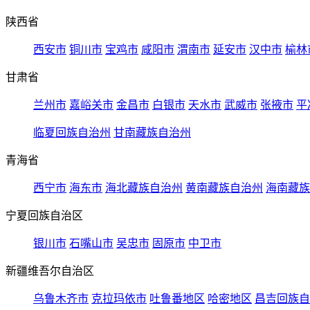
陕西省
西安市
铜川市
宝鸡市
咸阳市
渭南市
延安市
汉中市
榆林
甘肃省
兰州市
嘉峪关市
金昌市
白银市
天水市
武威市
张掖市
平
临夏回族自治州
甘南藏族自治州
青海省
西宁市
海东市
海北藏族自治州
黄南藏族自治州
海南藏族
宁夏回族自治区
银川市
石嘴山市
吴忠市
固原市
中卫市
新疆维吾尔自治区
乌鲁木齐市
克拉玛依市
吐鲁番地区
哈密地区
昌吉回族自