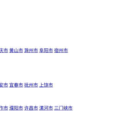
庆市
黄山市
滁州市
阜阳市
宿州市
安市
宜春市
抚州市
上饶市
作市
濮阳市
许昌市
漯河市
三门峡市