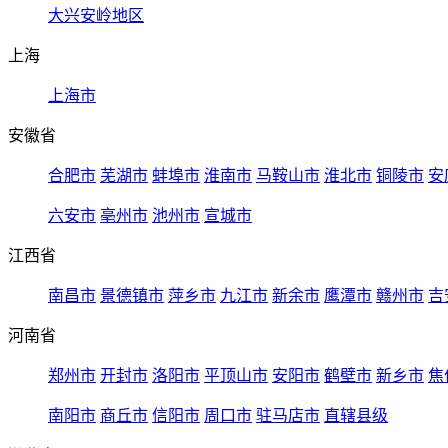
大兴安岭地区
上海
上海市
安徽省
合肥市
芜湖市
蚌埠市
淮南市
马鞍山市
淮北市
铜陵市
安
六安市
亳州市
池州市
宣城市
江西省
南昌市
景德镇市
萍乡市
九江市
新余市
鹰潭市
赣州市
吉
河南省
郑州市
开封市
洛阳市
平顶山市
安阳市
鹤壁市
新乡市
焦
南阳市
商丘市
信阳市
周口市
驻马店市
直辖县级