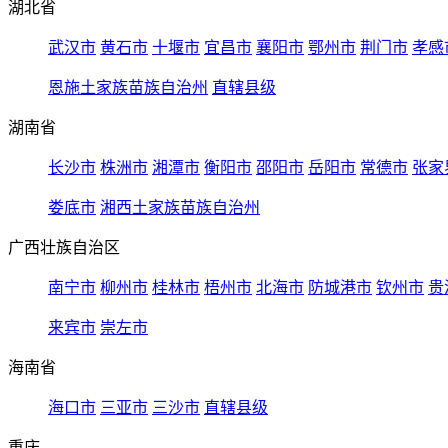
湖北省
武汉市
黄石市
十堰市
宜昌市
襄阳市
鄂州市
荆门市
孝感
恩施土家族苗族自治州
直辖县级
湖南省
长沙市
株洲市
湘潭市
衡阳市
邵阳市
岳阳市
常德市
张家
娄底市
湘西土家族苗族自治州
广西壮族自治区
南宁市
柳州市
桂林市
梧州市
北海市
防城港市
钦州市
贵
来宾市
崇左市
海南省
海口市
三亚市
三沙市
直辖县级
重庆