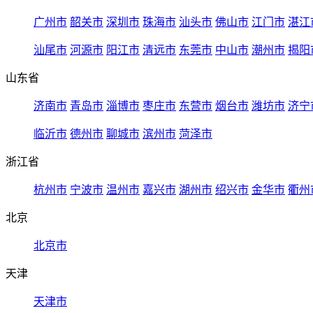
广州市
韶关市
深圳市
珠海市
汕头市
佛山市
江门市
湛江
汕尾市
河源市
阳江市
清远市
东莞市
中山市
潮州市
揭阳
山东省
济南市
青岛市
淄博市
枣庄市
东营市
烟台市
潍坊市
济宁
临沂市
德州市
聊城市
滨州市
菏泽市
浙江省
杭州市
宁波市
温州市
嘉兴市
湖州市
绍兴市
金华市
衢州
北京
北京市
天津
天津市