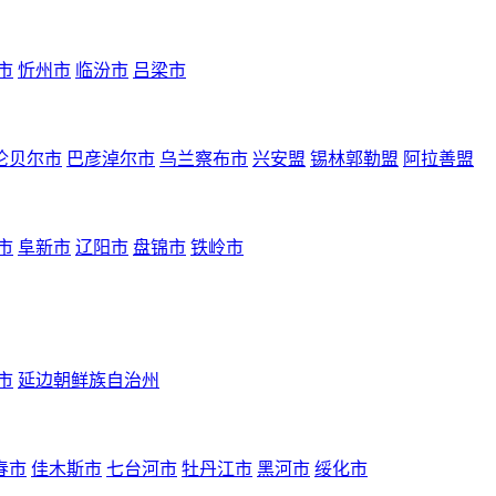
市
忻州市
临汾市
吕梁市
伦贝尔市
巴彦淖尔市
乌兰察布市
兴安盟
锡林郭勒盟
阿拉善盟
市
阜新市
辽阳市
盘锦市
铁岭市
市
延边朝鲜族自治州
春市
佳木斯市
七台河市
牡丹江市
黑河市
绥化市