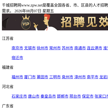
千城招聘网www.zpw.net是覆盖全国各省、市、区县的
需求。 2026年08月07日 星期五
江苏省
南京市
无锡市
徐州市
常州市
苏州市
南通市
连云港市
淮
宿迁市
福建省
福州市
厦门市
莆田市
三明市
泉州市
漳州市
南平市
龙岩
河北省
石家庄市
唐山市
秦皇岛市
邯郸市
邢台市
保定市
张家口
广东省