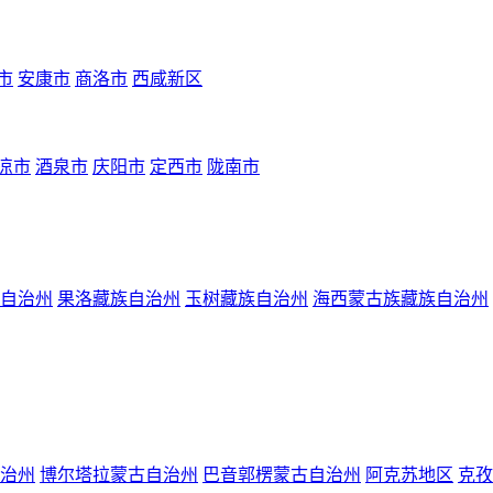
市
安康市
商洛市
西咸新区
凉市
酒泉市
庆阳市
定西市
陇南市
自治州
果洛藏族自治州
玉树藏族自治州
海西蒙古族藏族自治州
治州
博尔塔拉蒙古自治州
巴音郭楞蒙古自治州
阿克苏地区
克孜