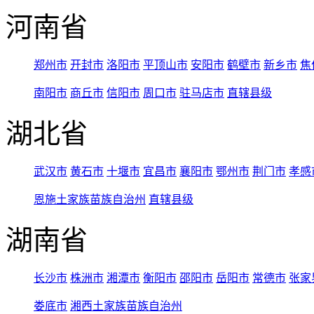
河南省
郑州市
开封市
洛阳市
平顶山市
安阳市
鹤壁市
新乡市
焦
南阳市
商丘市
信阳市
周口市
驻马店市
直辖县级
湖北省
武汉市
黄石市
十堰市
宜昌市
襄阳市
鄂州市
荆门市
孝感
恩施土家族苗族自治州
直辖县级
湖南省
长沙市
株洲市
湘潭市
衡阳市
邵阳市
岳阳市
常德市
张家
娄底市
湘西土家族苗族自治州