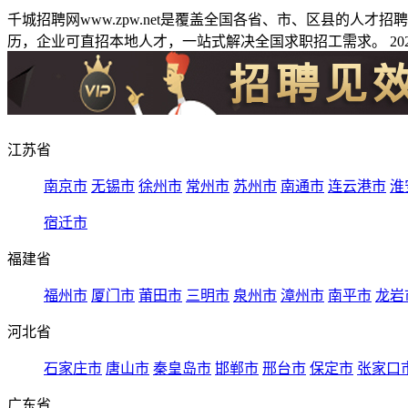
千城招聘网www.zpw.net是覆盖全国各省、市、区县的人
历，企业可直招本地人才，一站式解决全国求职招工需求。 2026
江苏省
南京市
无锡市
徐州市
常州市
苏州市
南通市
连云港市
淮
宿迁市
福建省
福州市
厦门市
莆田市
三明市
泉州市
漳州市
南平市
龙岩
河北省
石家庄市
唐山市
秦皇岛市
邯郸市
邢台市
保定市
张家口
广东省