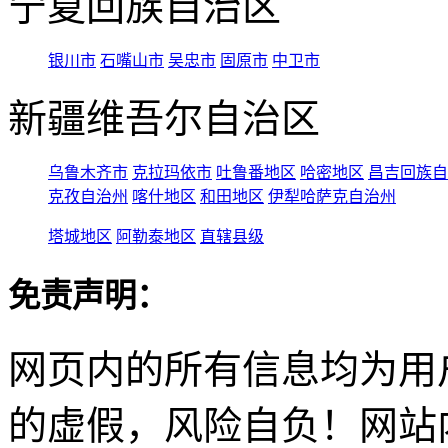
宁夏回族自治区
银川市
石嘴山市
吴忠市
固原市
中卫市
新疆维吾尔自治区
乌鲁木齐市
克拉玛依市
吐鲁番地区
哈密地区
昌吉回族自
克孜自治州
喀什地区
和田地区
伊犁哈萨克自治州
塔城地区
阿勒泰地区
直辖县级
免责声明：
网页内的所有信息均为用
的虚假，风险自负！网站