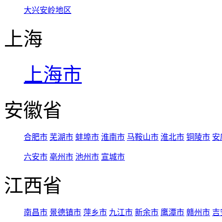
大兴安岭地区
上海
上海市
安徽省
合肥市
芜湖市
蚌埠市
淮南市
马鞍山市
淮北市
铜陵市
安
六安市
亳州市
池州市
宣城市
江西省
南昌市
景德镇市
萍乡市
九江市
新余市
鹰潭市
赣州市
吉