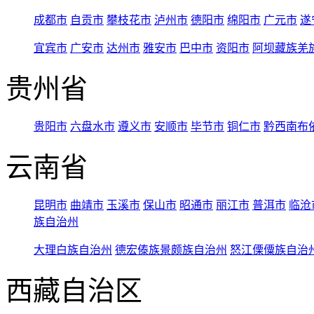
成都市
自贡市
攀枝花市
泸州市
德阳市
绵阳市
广元市
遂
宜宾市
广安市
达州市
雅安市
巴中市
资阳市
阿坝藏族羌
贵州省
贵阳市
六盘水市
遵义市
安顺市
毕节市
铜仁市
黔西南布
云南省
昆明市
曲靖市
玉溪市
保山市
昭通市
丽江市
普洱市
临沧
族自治州
大理白族自治州
德宏傣族景颇族自治州
怒江傈僳族自治
西藏自治区