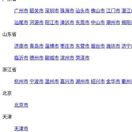
广州市
韶关市
深圳市
珠海市
汕头市
佛山市
江门市
湛江
汕尾市
河源市
阳江市
清远市
东莞市
中山市
潮州市
揭阳
山东省
济南市
青岛市
淄博市
枣庄市
东营市
烟台市
潍坊市
济宁
临沂市
德州市
聊城市
滨州市
菏泽市
浙江省
杭州市
宁波市
温州市
嘉兴市
湖州市
绍兴市
金华市
衢州
北京
北京市
天津
天津市