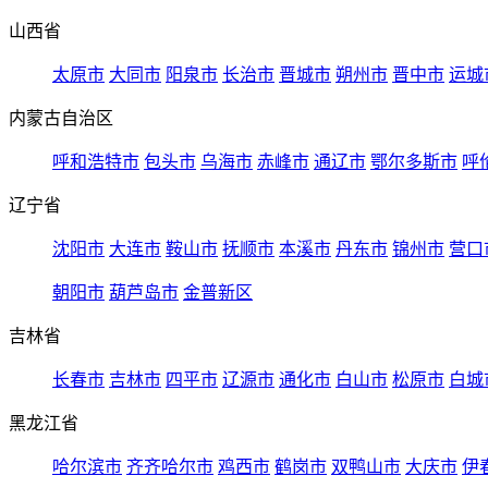
山西省
太原市
大同市
阳泉市
长治市
晋城市
朔州市
晋中市
运城
内蒙古自治区
呼和浩特市
包头市
乌海市
赤峰市
通辽市
鄂尔多斯市
呼
辽宁省
沈阳市
大连市
鞍山市
抚顺市
本溪市
丹东市
锦州市
营口
朝阳市
葫芦岛市
金普新区
吉林省
长春市
吉林市
四平市
辽源市
通化市
白山市
松原市
白城
黑龙江省
哈尔滨市
齐齐哈尔市
鸡西市
鹤岗市
双鸭山市
大庆市
伊