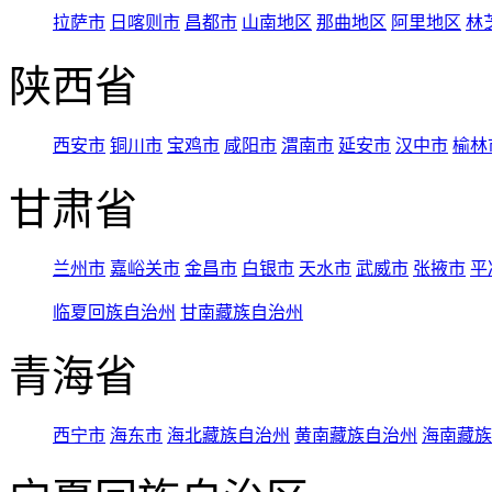
拉萨市
日喀则市
昌都市
山南地区
那曲地区
阿里地区
林
陕西省
西安市
铜川市
宝鸡市
咸阳市
渭南市
延安市
汉中市
榆林
甘肃省
兰州市
嘉峪关市
金昌市
白银市
天水市
武威市
张掖市
平
临夏回族自治州
甘南藏族自治州
青海省
西宁市
海东市
海北藏族自治州
黄南藏族自治州
海南藏族