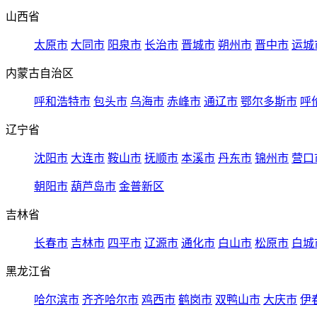
山西省
太原市
大同市
阳泉市
长治市
晋城市
朔州市
晋中市
运城
内蒙古自治区
呼和浩特市
包头市
乌海市
赤峰市
通辽市
鄂尔多斯市
呼
辽宁省
沈阳市
大连市
鞍山市
抚顺市
本溪市
丹东市
锦州市
营口
朝阳市
葫芦岛市
金普新区
吉林省
长春市
吉林市
四平市
辽源市
通化市
白山市
松原市
白城
黑龙江省
哈尔滨市
齐齐哈尔市
鸡西市
鹤岗市
双鸭山市
大庆市
伊