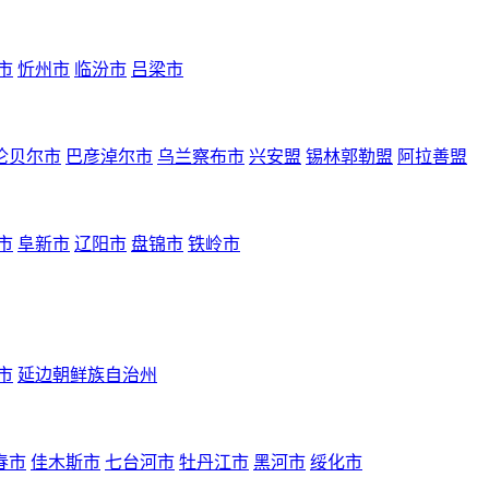
市
忻州市
临汾市
吕梁市
伦贝尔市
巴彦淖尔市
乌兰察布市
兴安盟
锡林郭勒盟
阿拉善盟
市
阜新市
辽阳市
盘锦市
铁岭市
市
延边朝鲜族自治州
春市
佳木斯市
七台河市
牡丹江市
黑河市
绥化市