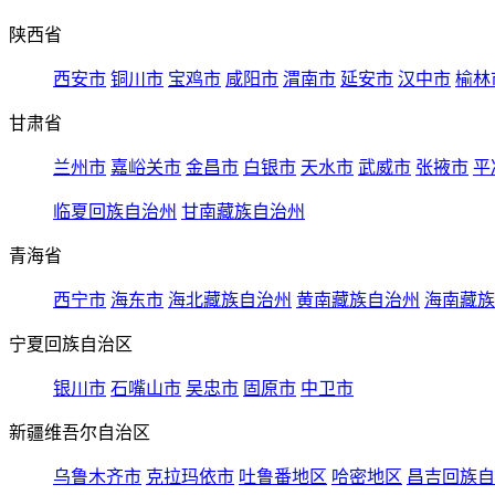
陕西省
西安市
铜川市
宝鸡市
咸阳市
渭南市
延安市
汉中市
榆林
甘肃省
兰州市
嘉峪关市
金昌市
白银市
天水市
武威市
张掖市
平
临夏回族自治州
甘南藏族自治州
青海省
西宁市
海东市
海北藏族自治州
黄南藏族自治州
海南藏族
宁夏回族自治区
银川市
石嘴山市
吴忠市
固原市
中卫市
新疆维吾尔自治区
乌鲁木齐市
克拉玛依市
吐鲁番地区
哈密地区
昌吉回族自