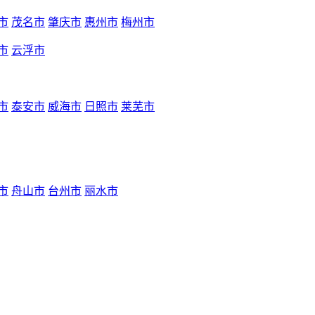
市
茂名市
肇庆市
惠州市
梅州市
市
云浮市
市
泰安市
威海市
日照市
莱芜市
市
舟山市
台州市
丽水市