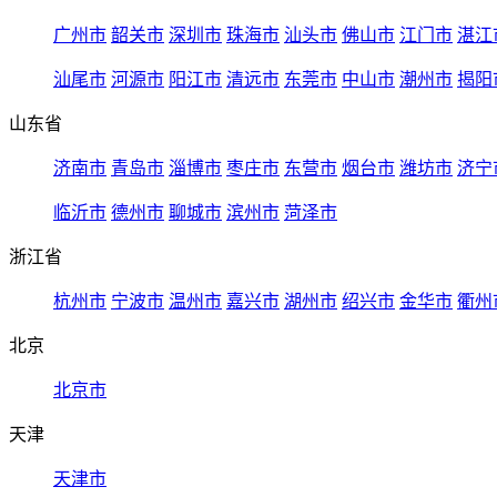
广州市
韶关市
深圳市
珠海市
汕头市
佛山市
江门市
湛江
汕尾市
河源市
阳江市
清远市
东莞市
中山市
潮州市
揭阳
山东省
济南市
青岛市
淄博市
枣庄市
东营市
烟台市
潍坊市
济宁
临沂市
德州市
聊城市
滨州市
菏泽市
浙江省
杭州市
宁波市
温州市
嘉兴市
湖州市
绍兴市
金华市
衢州
北京
北京市
天津
天津市