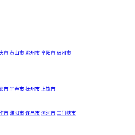
庆市
黄山市
滁州市
阜阳市
宿州市
安市
宜春市
抚州市
上饶市
作市
濮阳市
许昌市
漯河市
三门峡市