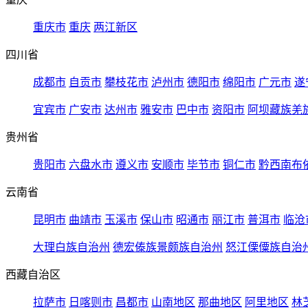
重庆市
重庆
两江新区
四川省
成都市
自贡市
攀枝花市
泸州市
德阳市
绵阳市
广元市
遂
宜宾市
广安市
达州市
雅安市
巴中市
资阳市
阿坝藏族羌
贵州省
贵阳市
六盘水市
遵义市
安顺市
毕节市
铜仁市
黔西南布
云南省
昆明市
曲靖市
玉溪市
保山市
昭通市
丽江市
普洱市
临沧
大理白族自治州
德宏傣族景颇族自治州
怒江傈僳族自治
西藏自治区
拉萨市
日喀则市
昌都市
山南地区
那曲地区
阿里地区
林