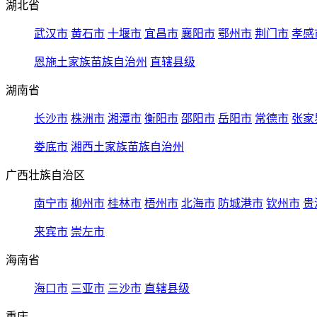
湖北省
武汉市
黄石市
十堰市
宜昌市
襄阳市
鄂州市
荆门市
孝感
恩施土家族苗族自治州
直辖县级
湖南省
长沙市
株洲市
湘潭市
衡阳市
邵阳市
岳阳市
常德市
张家
娄底市
湘西土家族苗族自治州
广西壮族自治区
南宁市
柳州市
桂林市
梧州市
北海市
防城港市
钦州市
贵
来宾市
崇左市
海南省
海口市
三亚市
三沙市
直辖县级
重庆