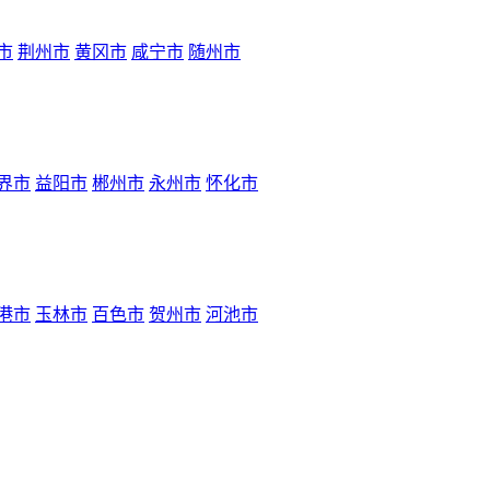
市
荆州市
黄冈市
咸宁市
随州市
界市
益阳市
郴州市
永州市
怀化市
港市
玉林市
百色市
贺州市
河池市