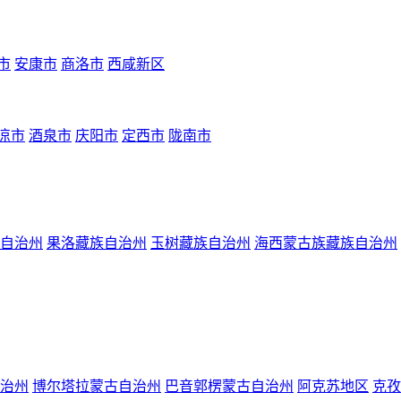
市
安康市
商洛市
西咸新区
凉市
酒泉市
庆阳市
定西市
陇南市
自治州
果洛藏族自治州
玉树藏族自治州
海西蒙古族藏族自治州
治州
博尔塔拉蒙古自治州
巴音郭楞蒙古自治州
阿克苏地区
克孜