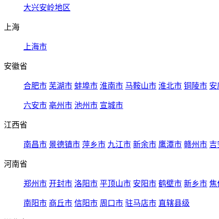
大兴安岭地区
上海
上海市
安徽省
合肥市
芜湖市
蚌埠市
淮南市
马鞍山市
淮北市
铜陵市
安
六安市
亳州市
池州市
宣城市
江西省
南昌市
景德镇市
萍乡市
九江市
新余市
鹰潭市
赣州市
吉
河南省
郑州市
开封市
洛阳市
平顶山市
安阳市
鹤壁市
新乡市
焦
南阳市
商丘市
信阳市
周口市
驻马店市
直辖县级