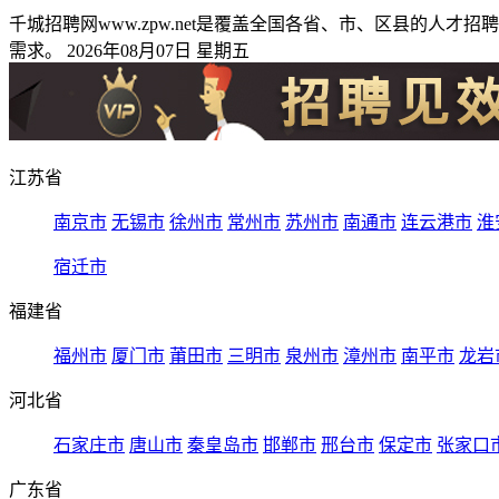
千城招聘网www.zpw.net是覆盖全国各省、市、区县的
需求。 2026年08月07日 星期五
江苏省
南京市
无锡市
徐州市
常州市
苏州市
南通市
连云港市
淮
宿迁市
福建省
福州市
厦门市
莆田市
三明市
泉州市
漳州市
南平市
龙岩
河北省
石家庄市
唐山市
秦皇岛市
邯郸市
邢台市
保定市
张家口
广东省