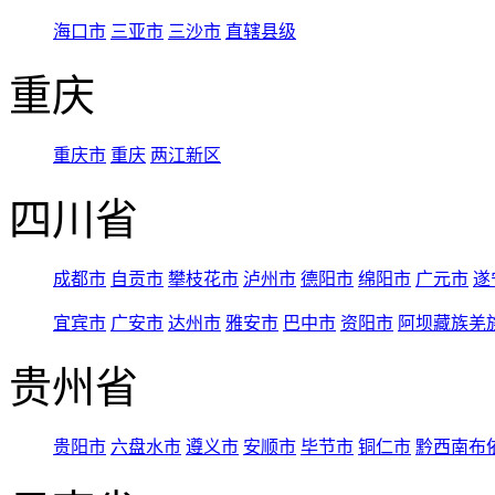
海口市
三亚市
三沙市
直辖县级
重庆
重庆市
重庆
两江新区
四川省
成都市
自贡市
攀枝花市
泸州市
德阳市
绵阳市
广元市
遂
宜宾市
广安市
达州市
雅安市
巴中市
资阳市
阿坝藏族羌
贵州省
贵阳市
六盘水市
遵义市
安顺市
毕节市
铜仁市
黔西南布