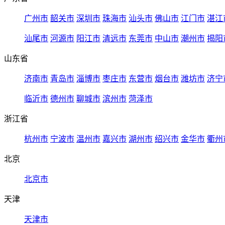
广州市
韶关市
深圳市
珠海市
汕头市
佛山市
江门市
湛江
汕尾市
河源市
阳江市
清远市
东莞市
中山市
潮州市
揭阳
山东省
济南市
青岛市
淄博市
枣庄市
东营市
烟台市
潍坊市
济宁
临沂市
德州市
聊城市
滨州市
菏泽市
浙江省
杭州市
宁波市
温州市
嘉兴市
湖州市
绍兴市
金华市
衢州
北京
北京市
天津
天津市