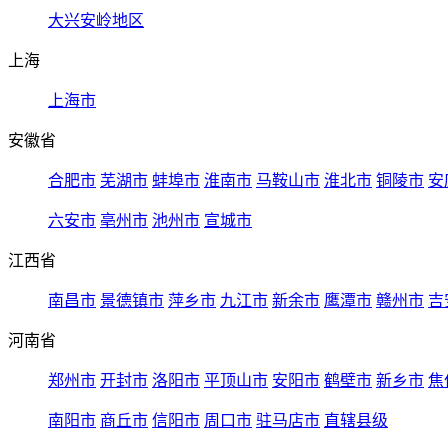
大兴安岭地区
上海
上海市
安徽省
合肥市
芜湖市
蚌埠市
淮南市
马鞍山市
淮北市
铜陵市
安
六安市
亳州市
池州市
宣城市
江西省
南昌市
景德镇市
萍乡市
九江市
新余市
鹰潭市
赣州市
吉
河南省
郑州市
开封市
洛阳市
平顶山市
安阳市
鹤壁市
新乡市
焦
南阳市
商丘市
信阳市
周口市
驻马店市
直辖县级