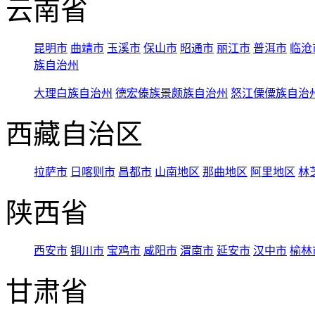
云南省
昆明市
曲靖市
玉溪市
保山市
昭通市
丽江市
普洱市
临沧
族自治州
大理白族自治州
德宏傣族景颇族自治州
怒江傈僳族自治
西藏自治区
拉萨市
日喀则市
昌都市
山南地区
那曲地区
阿里地区
林
陕西省
西安市
铜川市
宝鸡市
咸阳市
渭南市
延安市
汉中市
榆林
甘肃省