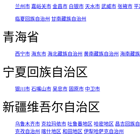
兰州市
嘉峪关市
金昌市
白银市
天水市
武威市
张掖市
平
临夏回族自治州
甘南藏族自治州
青海省
西宁市
海东市
海北藏族自治州
黄南藏族自治州
海南藏族
宁夏回族自治区
银川市
石嘴山市
吴忠市
固原市
中卫市
新疆维吾尔自治区
乌鲁木齐市
克拉玛依市
吐鲁番地区
哈密地区
昌吉回族自
克孜自治州
喀什地区
和田地区
伊犁哈萨克自治州