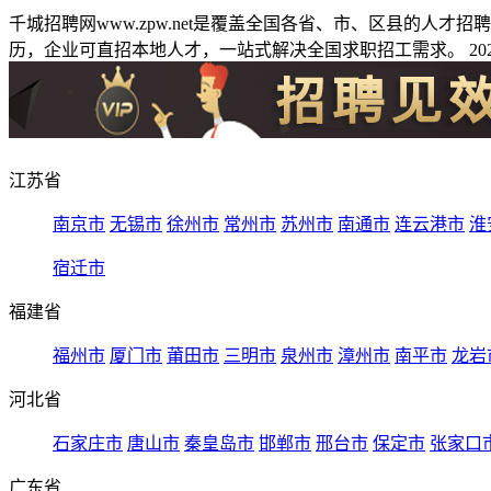
千城招聘网www.zpw.net是覆盖全国各省、市、区县的人
历，企业可直招本地人才，一站式解决全国求职招工需求。 2026
江苏省
南京市
无锡市
徐州市
常州市
苏州市
南通市
连云港市
淮
宿迁市
福建省
福州市
厦门市
莆田市
三明市
泉州市
漳州市
南平市
龙岩
河北省
石家庄市
唐山市
秦皇岛市
邯郸市
邢台市
保定市
张家口
广东省