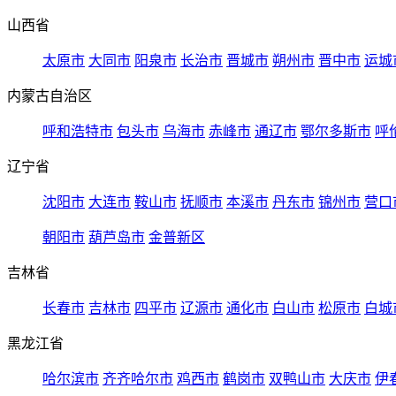
山西省
太原市
大同市
阳泉市
长治市
晋城市
朔州市
晋中市
运城
内蒙古自治区
呼和浩特市
包头市
乌海市
赤峰市
通辽市
鄂尔多斯市
呼
辽宁省
沈阳市
大连市
鞍山市
抚顺市
本溪市
丹东市
锦州市
营口
朝阳市
葫芦岛市
金普新区
吉林省
长春市
吉林市
四平市
辽源市
通化市
白山市
松原市
白城
黑龙江省
哈尔滨市
齐齐哈尔市
鸡西市
鹤岗市
双鸭山市
大庆市
伊