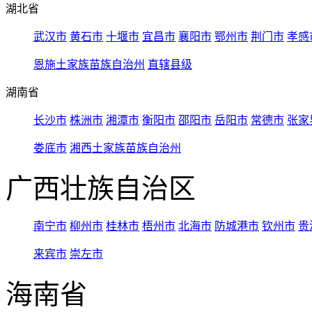
湖北省
武汉市
黄石市
十堰市
宜昌市
襄阳市
鄂州市
荆门市
孝感
恩施土家族苗族自治州
直辖县级
湖南省
长沙市
株洲市
湘潭市
衡阳市
邵阳市
岳阳市
常德市
张家
娄底市
湘西土家族苗族自治州
广西壮族自治区
南宁市
柳州市
桂林市
梧州市
北海市
防城港市
钦州市
贵
来宾市
崇左市
海南省