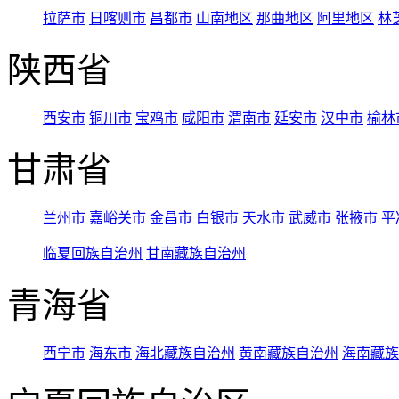
拉萨市
日喀则市
昌都市
山南地区
那曲地区
阿里地区
林
陕西省
西安市
铜川市
宝鸡市
咸阳市
渭南市
延安市
汉中市
榆林
甘肃省
兰州市
嘉峪关市
金昌市
白银市
天水市
武威市
张掖市
平
临夏回族自治州
甘南藏族自治州
青海省
西宁市
海东市
海北藏族自治州
黄南藏族自治州
海南藏族