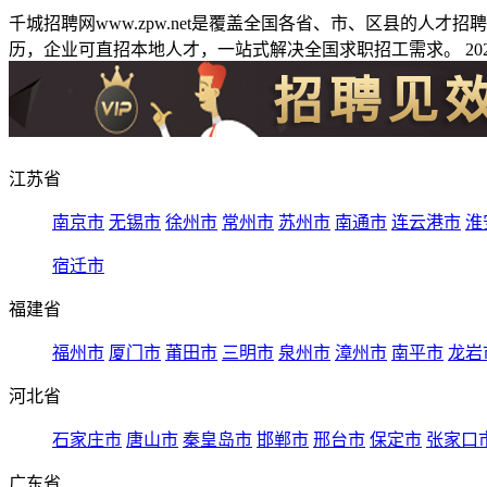
千城招聘网www.zpw.net是覆盖全国各省、市、区县的人
历，企业可直招本地人才，一站式解决全国求职招工需求。 2026
江苏省
南京市
无锡市
徐州市
常州市
苏州市
南通市
连云港市
淮
宿迁市
福建省
福州市
厦门市
莆田市
三明市
泉州市
漳州市
南平市
龙岩
河北省
石家庄市
唐山市
秦皇岛市
邯郸市
邢台市
保定市
张家口
广东省