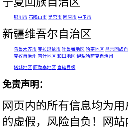
宁夏回族自治区
银川市
石嘴山市
吴忠市
固原市
中卫市
新疆维吾尔自治区
乌鲁木齐市
克拉玛依市
吐鲁番地区
哈密地区
昌吉回族自
克孜自治州
喀什地区
和田地区
伊犁哈萨克自治州
塔城地区
阿勒泰地区
直辖县级
免责声明：
网页内的所有信息均为用
的虚假，风险自负！网站