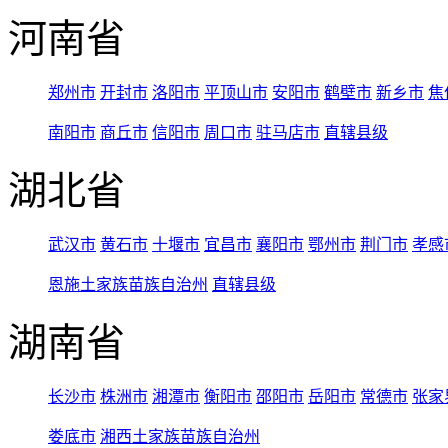
河南省
郑州市
开封市
洛阳市
平顶山市
安阳市
鹤壁市
新乡市
焦
南阳市
商丘市
信阳市
周口市
驻马店市
直辖县级
湖北省
武汉市
黄石市
十堰市
宜昌市
襄阳市
鄂州市
荆门市
孝感
恩施土家族苗族自治州
直辖县级
湖南省
长沙市
株洲市
湘潭市
衡阳市
邵阳市
岳阳市
常德市
张家
娄底市
湘西土家族苗族自治州