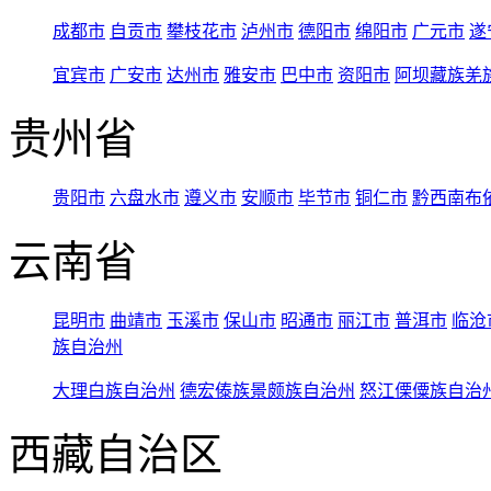
成都市
自贡市
攀枝花市
泸州市
德阳市
绵阳市
广元市
遂
宜宾市
广安市
达州市
雅安市
巴中市
资阳市
阿坝藏族羌
贵州省
贵阳市
六盘水市
遵义市
安顺市
毕节市
铜仁市
黔西南布
云南省
昆明市
曲靖市
玉溪市
保山市
昭通市
丽江市
普洱市
临沧
族自治州
大理白族自治州
德宏傣族景颇族自治州
怒江傈僳族自治
西藏自治区