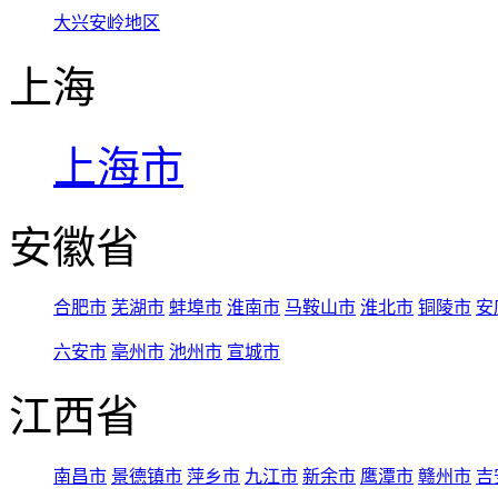
大兴安岭地区
上海
上海市
安徽省
合肥市
芜湖市
蚌埠市
淮南市
马鞍山市
淮北市
铜陵市
安
六安市
亳州市
池州市
宣城市
江西省
南昌市
景德镇市
萍乡市
九江市
新余市
鹰潭市
赣州市
吉