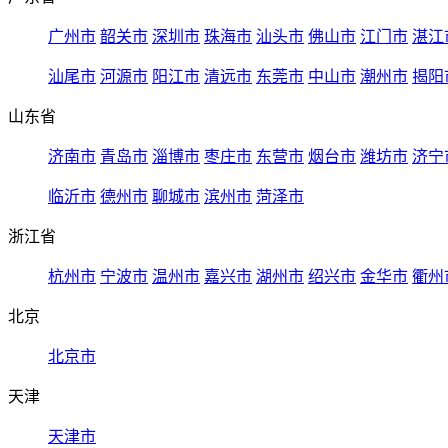
广州市
韶关市
深圳市
珠海市
汕头市
佛山市
江门市
湛江
汕尾市
河源市
阳江市
清远市
东莞市
中山市
潮州市
揭阳
山东省
济南市
青岛市
淄博市
枣庄市
东营市
烟台市
潍坊市
济宁
临沂市
德州市
聊城市
滨州市
菏泽市
浙江省
杭州市
宁波市
温州市
嘉兴市
湖州市
绍兴市
金华市
衢州
北京
北京市
天津
天津市