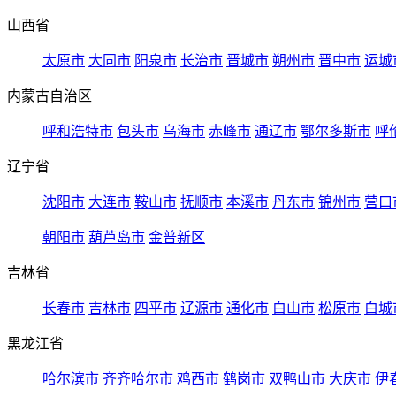
山西省
太原市
大同市
阳泉市
长治市
晋城市
朔州市
晋中市
运城
内蒙古自治区
呼和浩特市
包头市
乌海市
赤峰市
通辽市
鄂尔多斯市
呼
辽宁省
沈阳市
大连市
鞍山市
抚顺市
本溪市
丹东市
锦州市
营口
朝阳市
葫芦岛市
金普新区
吉林省
长春市
吉林市
四平市
辽源市
通化市
白山市
松原市
白城
黑龙江省
哈尔滨市
齐齐哈尔市
鸡西市
鹤岗市
双鸭山市
大庆市
伊