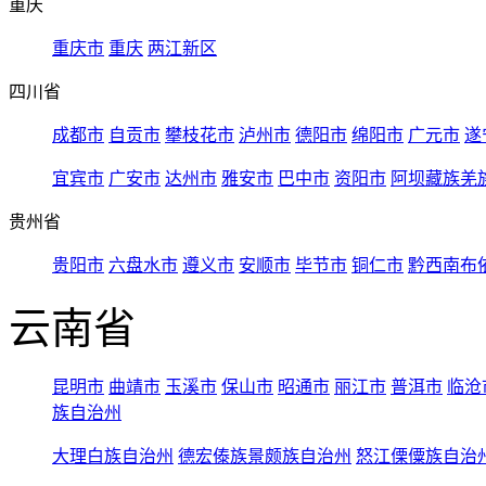
重庆
重庆市
重庆
两江新区
四川省
成都市
自贡市
攀枝花市
泸州市
德阳市
绵阳市
广元市
遂
宜宾市
广安市
达州市
雅安市
巴中市
资阳市
阿坝藏族羌
贵州省
贵阳市
六盘水市
遵义市
安顺市
毕节市
铜仁市
黔西南布
云南省
昆明市
曲靖市
玉溪市
保山市
昭通市
丽江市
普洱市
临沧
族自治州
大理白族自治州
德宏傣族景颇族自治州
怒江傈僳族自治