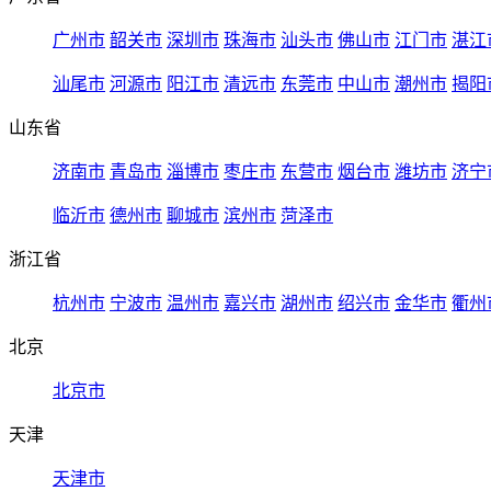
广州市
韶关市
深圳市
珠海市
汕头市
佛山市
江门市
湛江
汕尾市
河源市
阳江市
清远市
东莞市
中山市
潮州市
揭阳
山东省
济南市
青岛市
淄博市
枣庄市
东营市
烟台市
潍坊市
济宁
临沂市
德州市
聊城市
滨州市
菏泽市
浙江省
杭州市
宁波市
温州市
嘉兴市
湖州市
绍兴市
金华市
衢州
北京
北京市
天津
天津市