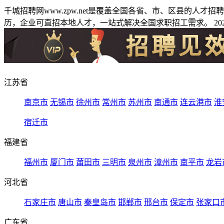
千城招聘网www.zpw.net是覆盖全国各省、市、区县的人
历，企业可直招本地人才，一站式解决全国求职招工需求。 2026
江苏省
南京市
无锡市
徐州市
常州市
苏州市
南通市
连云港市
淮
宿迁市
福建省
福州市
厦门市
莆田市
三明市
泉州市
漳州市
南平市
龙岩
河北省
石家庄市
唐山市
秦皇岛市
邯郸市
邢台市
保定市
张家口
广东省