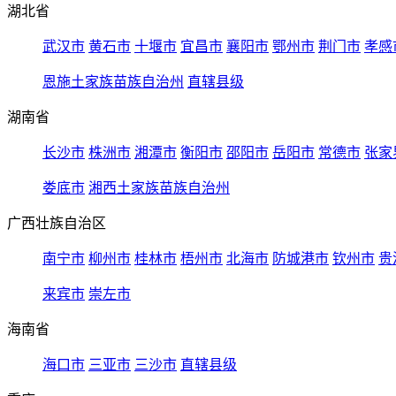
湖北省
武汉市
黄石市
十堰市
宜昌市
襄阳市
鄂州市
荆门市
孝感
恩施土家族苗族自治州
直辖县级
湖南省
长沙市
株洲市
湘潭市
衡阳市
邵阳市
岳阳市
常德市
张家
娄底市
湘西土家族苗族自治州
广西壮族自治区
南宁市
柳州市
桂林市
梧州市
北海市
防城港市
钦州市
贵
来宾市
崇左市
海南省
海口市
三亚市
三沙市
直辖县级