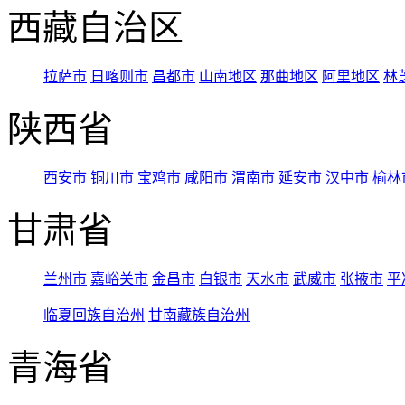
西藏自治区
拉萨市
日喀则市
昌都市
山南地区
那曲地区
阿里地区
林
陕西省
西安市
铜川市
宝鸡市
咸阳市
渭南市
延安市
汉中市
榆林
甘肃省
兰州市
嘉峪关市
金昌市
白银市
天水市
武威市
张掖市
平
临夏回族自治州
甘南藏族自治州
青海省