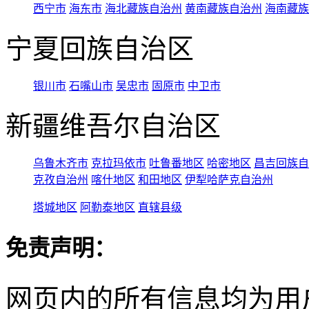
西宁市
海东市
海北藏族自治州
黄南藏族自治州
海南藏族
宁夏回族自治区
银川市
石嘴山市
吴忠市
固原市
中卫市
新疆维吾尔自治区
乌鲁木齐市
克拉玛依市
吐鲁番地区
哈密地区
昌吉回族自
克孜自治州
喀什地区
和田地区
伊犁哈萨克自治州
塔城地区
阿勒泰地区
直辖县级
免责声明：
网页内的所有信息均为用