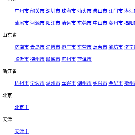
广州市
韶关市
深圳市
珠海市
汕头市
佛山市
江门市
湛江
汕尾市
河源市
阳江市
清远市
东莞市
中山市
潮州市
揭阳
山东省
济南市
青岛市
淄博市
枣庄市
东营市
烟台市
潍坊市
济宁
临沂市
德州市
聊城市
滨州市
菏泽市
浙江省
杭州市
宁波市
温州市
嘉兴市
湖州市
绍兴市
金华市
衢州
北京
北京市
天津
天津市