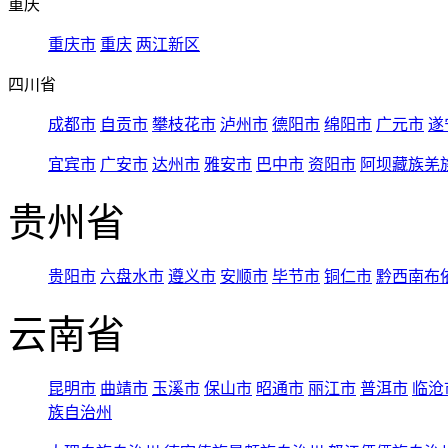
重庆
重庆市
重庆
两江新区
四川省
成都市
自贡市
攀枝花市
泸州市
德阳市
绵阳市
广元市
遂
宜宾市
广安市
达州市
雅安市
巴中市
资阳市
阿坝藏族羌
贵州省
贵阳市
六盘水市
遵义市
安顺市
毕节市
铜仁市
黔西南布
云南省
昆明市
曲靖市
玉溪市
保山市
昭通市
丽江市
普洱市
临沧
族自治州