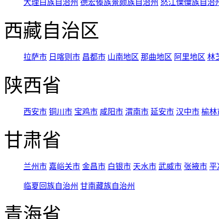
大理白族自治州
德宏傣族景颇族自治州
怒江傈僳族自治
西藏自治区
拉萨市
日喀则市
昌都市
山南地区
那曲地区
阿里地区
林
陕西省
西安市
铜川市
宝鸡市
咸阳市
渭南市
延安市
汉中市
榆林
甘肃省
兰州市
嘉峪关市
金昌市
白银市
天水市
武威市
张掖市
平
临夏回族自治州
甘南藏族自治州
青海省