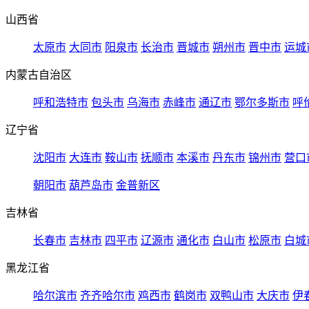
山西省
太原市
大同市
阳泉市
长治市
晋城市
朔州市
晋中市
运城
内蒙古自治区
呼和浩特市
包头市
乌海市
赤峰市
通辽市
鄂尔多斯市
呼
辽宁省
沈阳市
大连市
鞍山市
抚顺市
本溪市
丹东市
锦州市
营口
朝阳市
葫芦岛市
金普新区
吉林省
长春市
吉林市
四平市
辽源市
通化市
白山市
松原市
白城
黑龙江省
哈尔滨市
齐齐哈尔市
鸡西市
鹤岗市
双鸭山市
大庆市
伊