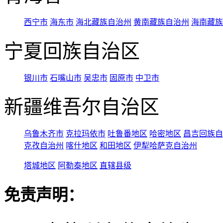
西宁市
海东市
海北藏族自治州
黄南藏族自治州
海南藏族
宁夏回族自治区
银川市
石嘴山市
吴忠市
固原市
中卫市
新疆维吾尔自治区
乌鲁木齐市
克拉玛依市
吐鲁番地区
哈密地区
昌吉回族自
克孜自治州
喀什地区
和田地区
伊犁哈萨克自治州
塔城地区
阿勒泰地区
直辖县级
免责声明：