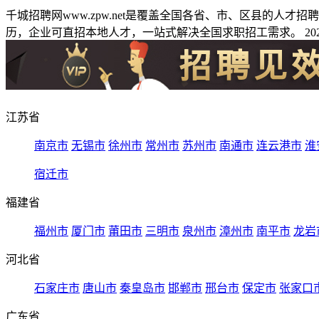
千城招聘网www.zpw.net是覆盖全国各省、市、区县的人
历，企业可直招本地人才，一站式解决全国求职招工需求。 2026
江苏省
南京市
无锡市
徐州市
常州市
苏州市
南通市
连云港市
淮
宿迁市
福建省
福州市
厦门市
莆田市
三明市
泉州市
漳州市
南平市
龙岩
河北省
石家庄市
唐山市
秦皇岛市
邯郸市
邢台市
保定市
张家口
广东省