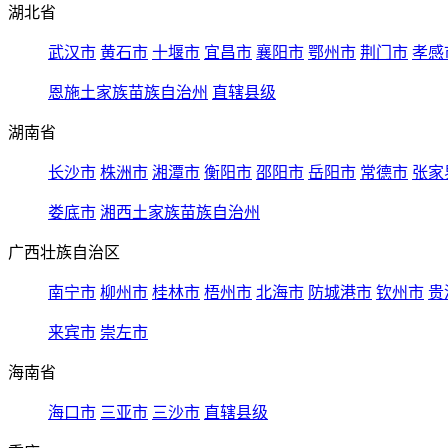
湖北省
武汉市
黄石市
十堰市
宜昌市
襄阳市
鄂州市
荆门市
孝感
恩施土家族苗族自治州
直辖县级
湖南省
长沙市
株洲市
湘潭市
衡阳市
邵阳市
岳阳市
常德市
张家
娄底市
湘西土家族苗族自治州
广西壮族自治区
南宁市
柳州市
桂林市
梧州市
北海市
防城港市
钦州市
贵
来宾市
崇左市
海南省
海口市
三亚市
三沙市
直辖县级