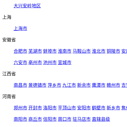
大兴安岭地区
上海
上海市
安徽省
合肥市
芜湖市
蚌埠市
淮南市
马鞍山市
淮北市
铜陵市
安
六安市
亳州市
池州市
宣城市
江西省
南昌市
景德镇市
萍乡市
九江市
新余市
鹰潭市
赣州市
吉
河南省
郑州市
开封市
洛阳市
平顶山市
安阳市
鹤壁市
新乡市
焦
南阳市
商丘市
信阳市
周口市
驻马店市
直辖县级