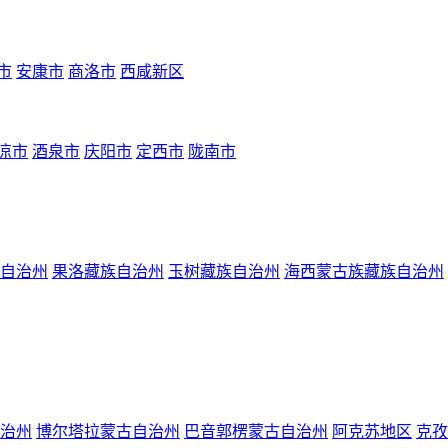
市
安康市
商洛市
西咸新区
凉市
酒泉市
庆阳市
定西市
陇南市
自治州
果洛藏族自治州
玉树藏族自治州
海西蒙古族藏族自治州
治州
博尔塔拉蒙古自治州
巴音郭楞蒙古自治州
阿克苏地区
克孜