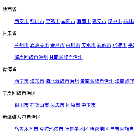
陕西省
西安市
铜川市
宝鸡市
咸阳市
渭南市
延安市
汉中市
榆林
甘肃省
兰州市
嘉峪关市
金昌市
白银市
天水市
武威市
张掖市
平
临夏回族自治州
甘南藏族自治州
青海省
西宁市
海东市
海北藏族自治州
黄南藏族自治州
海南藏族
宁夏回族自治区
银川市
石嘴山市
吴忠市
固原市
中卫市
新疆维吾尔自治区
乌鲁木齐市
克拉玛依市
吐鲁番地区
哈密地区
昌吉回族自