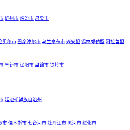
市
忻州市
临汾市
吕梁市
伦贝尔市
巴彦淖尔市
乌兰察布市
兴安盟
锡林郭勒盟
阿拉善盟
市
阜新市
辽阳市
盘锦市
铁岭市
市
延边朝鲜族自治州
春市
佳木斯市
七台河市
牡丹江市
黑河市
绥化市