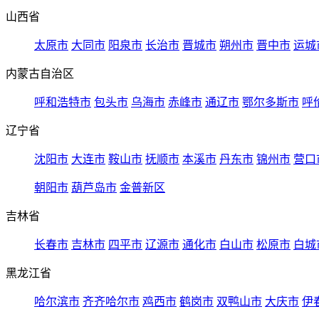
山西省
太原市
大同市
阳泉市
长治市
晋城市
朔州市
晋中市
运城
内蒙古自治区
呼和浩特市
包头市
乌海市
赤峰市
通辽市
鄂尔多斯市
呼
辽宁省
沈阳市
大连市
鞍山市
抚顺市
本溪市
丹东市
锦州市
营口
朝阳市
葫芦岛市
金普新区
吉林省
长春市
吉林市
四平市
辽源市
通化市
白山市
松原市
白城
黑龙江省
哈尔滨市
齐齐哈尔市
鸡西市
鹤岗市
双鸭山市
大庆市
伊