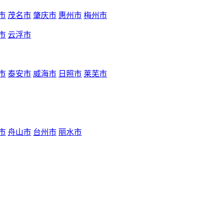
市
茂名市
肇庆市
惠州市
梅州市
市
云浮市
市
泰安市
威海市
日照市
莱芜市
市
舟山市
台州市
丽水市