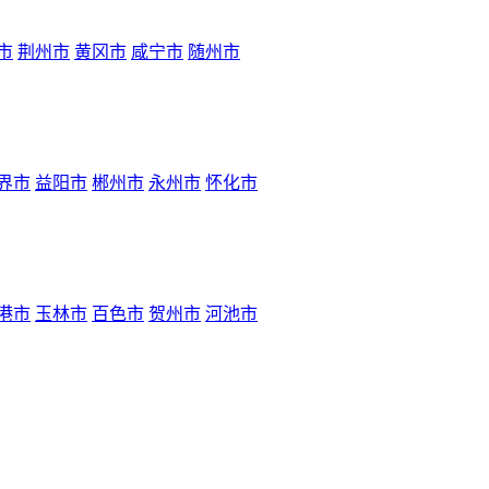
市
荆州市
黄冈市
咸宁市
随州市
界市
益阳市
郴州市
永州市
怀化市
港市
玉林市
百色市
贺州市
河池市