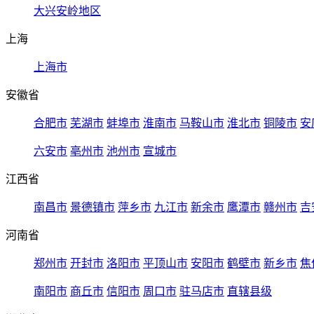
大兴安岭地区
上海
上海市
安徽省
合肥市
芜湖市
蚌埠市
淮南市
马鞍山市
淮北市
铜陵市
安
六安市
亳州市
池州市
宣城市
江西省
南昌市
景德镇市
萍乡市
九江市
新余市
鹰潭市
赣州市
吉
河南省
郑州市
开封市
洛阳市
平顶山市
安阳市
鹤壁市
新乡市
焦
南阳市
商丘市
信阳市
周口市
驻马店市
直辖县级