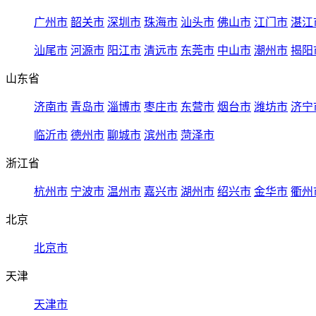
广州市
韶关市
深圳市
珠海市
汕头市
佛山市
江门市
湛江
汕尾市
河源市
阳江市
清远市
东莞市
中山市
潮州市
揭阳
山东省
济南市
青岛市
淄博市
枣庄市
东营市
烟台市
潍坊市
济宁
临沂市
德州市
聊城市
滨州市
菏泽市
浙江省
杭州市
宁波市
温州市
嘉兴市
湖州市
绍兴市
金华市
衢州
北京
北京市
天津
天津市