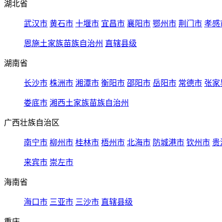
湖北省
武汉市
黄石市
十堰市
宜昌市
襄阳市
鄂州市
荆门市
孝感
恩施土家族苗族自治州
直辖县级
湖南省
长沙市
株洲市
湘潭市
衡阳市
邵阳市
岳阳市
常德市
张家
娄底市
湘西土家族苗族自治州
广西壮族自治区
南宁市
柳州市
桂林市
梧州市
北海市
防城港市
钦州市
贵
来宾市
崇左市
海南省
海口市
三亚市
三沙市
直辖县级
重庆