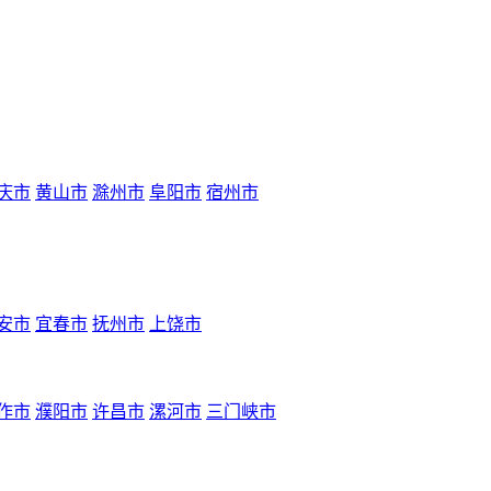
庆市
黄山市
滁州市
阜阳市
宿州市
安市
宜春市
抚州市
上饶市
作市
濮阳市
许昌市
漯河市
三门峡市