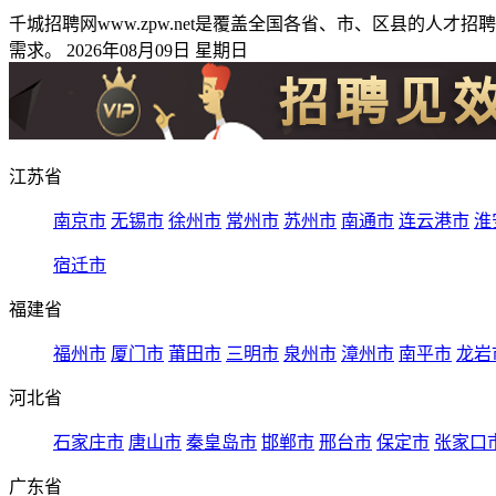
千城招聘网www.zpw.net是覆盖全国各省、市、区县的
需求。 2026年08月09日 星期日
江苏省
南京市
无锡市
徐州市
常州市
苏州市
南通市
连云港市
淮
宿迁市
福建省
福州市
厦门市
莆田市
三明市
泉州市
漳州市
南平市
龙岩
河北省
石家庄市
唐山市
秦皇岛市
邯郸市
邢台市
保定市
张家口
广东省