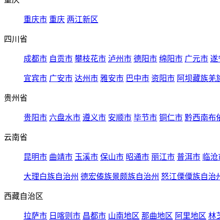
重庆市
重庆
两江新区
四川省
成都市
自贡市
攀枝花市
泸州市
德阳市
绵阳市
广元市
遂
宜宾市
广安市
达州市
雅安市
巴中市
资阳市
阿坝藏族羌
贵州省
贵阳市
六盘水市
遵义市
安顺市
毕节市
铜仁市
黔西南布
云南省
昆明市
曲靖市
玉溪市
保山市
昭通市
丽江市
普洱市
临沧
大理白族自治州
德宏傣族景颇族自治州
怒江傈僳族自治
西藏自治区
拉萨市
日喀则市
昌都市
山南地区
那曲地区
阿里地区
林