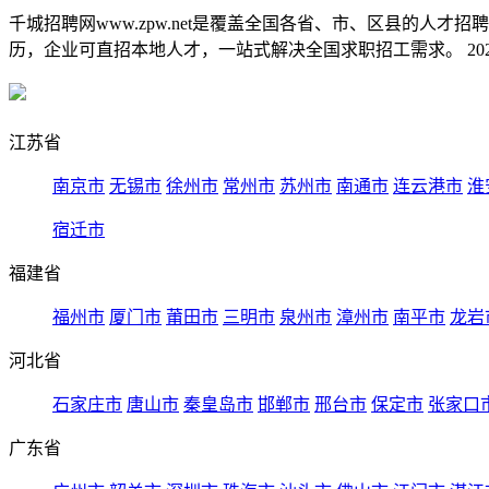
千城招聘网www.zpw.net是覆盖全国各省、市、区县的人
历，企业可直招本地人才，一站式解决全国求职招工需求。 2026
江苏省
南京市
无锡市
徐州市
常州市
苏州市
南通市
连云港市
淮
宿迁市
福建省
福州市
厦门市
莆田市
三明市
泉州市
漳州市
南平市
龙岩
河北省
石家庄市
唐山市
秦皇岛市
邯郸市
邢台市
保定市
张家口
广东省