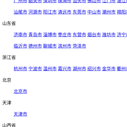
广州市
韶关市
深圳市
珠海市
汕头市
佛山市
江门市
湛江
汕尾市
河源市
阳江市
清远市
东莞市
中山市
潮州市
揭阳
山东省
济南市
青岛市
淄博市
枣庄市
东营市
烟台市
潍坊市
济宁
临沂市
德州市
聊城市
滨州市
菏泽市
浙江省
杭州市
宁波市
温州市
嘉兴市
湖州市
绍兴市
金华市
衢州
北京
北京市
天津
天津市
山西省