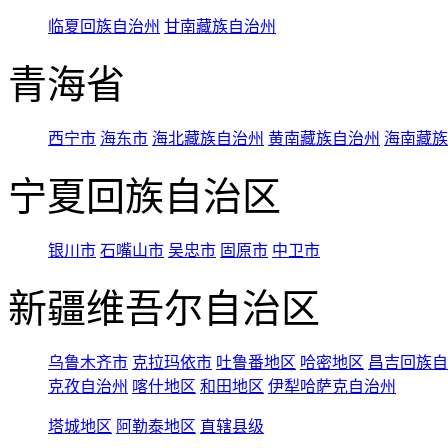
临夏回族自治州
甘南藏族自治州
青海省
西宁市
海东市
海北藏族自治州
黄南藏族自治州
海南藏族
宁夏回族自治区
银川市
石嘴山市
吴忠市
固原市
中卫市
新疆维吾尔自治区
乌鲁木齐市
克拉玛依市
吐鲁番地区
哈密地区
昌吉回族自
克孜自治州
喀什地区
和田地区
伊犁哈萨克自治州
塔城地区
阿勒泰地区
直辖县级