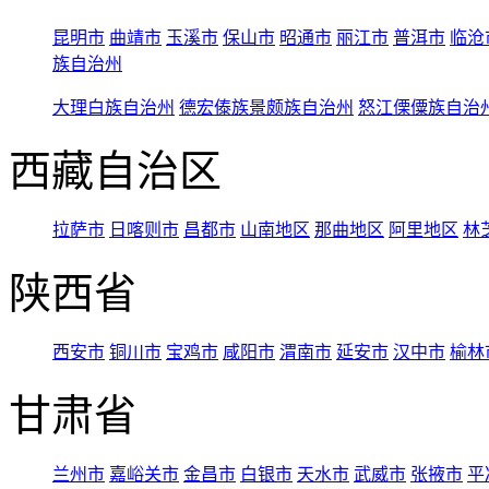
昆明市
曲靖市
玉溪市
保山市
昭通市
丽江市
普洱市
临沧
族自治州
大理白族自治州
德宏傣族景颇族自治州
怒江傈僳族自治
西藏自治区
拉萨市
日喀则市
昌都市
山南地区
那曲地区
阿里地区
林
陕西省
西安市
铜川市
宝鸡市
咸阳市
渭南市
延安市
汉中市
榆林
甘肃省
兰州市
嘉峪关市
金昌市
白银市
天水市
武威市
张掖市
平