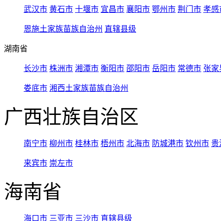
武汉市
黄石市
十堰市
宜昌市
襄阳市
鄂州市
荆门市
孝感
恩施土家族苗族自治州
直辖县级
湖南省
长沙市
株洲市
湘潭市
衡阳市
邵阳市
岳阳市
常德市
张家
娄底市
湘西土家族苗族自治州
广西壮族自治区
南宁市
柳州市
桂林市
梧州市
北海市
防城港市
钦州市
贵
来宾市
崇左市
海南省
海口市
三亚市
三沙市
直辖县级