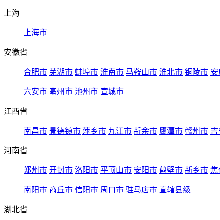
上海
上海市
安徽省
合肥市
芜湖市
蚌埠市
淮南市
马鞍山市
淮北市
铜陵市
安
六安市
亳州市
池州市
宣城市
江西省
南昌市
景德镇市
萍乡市
九江市
新余市
鹰潭市
赣州市
吉
河南省
郑州市
开封市
洛阳市
平顶山市
安阳市
鹤壁市
新乡市
焦
南阳市
商丘市
信阳市
周口市
驻马店市
直辖县级
湖北省