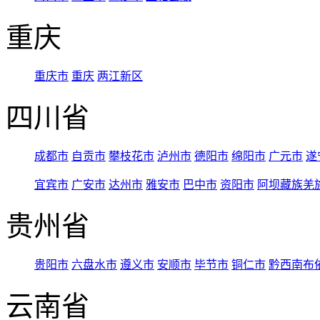
重庆
重庆市
重庆
两江新区
四川省
成都市
自贡市
攀枝花市
泸州市
德阳市
绵阳市
广元市
遂
宜宾市
广安市
达州市
雅安市
巴中市
资阳市
阿坝藏族羌
贵州省
贵阳市
六盘水市
遵义市
安顺市
毕节市
铜仁市
黔西南布
云南省